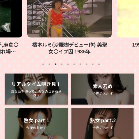
,麻倉〇
橋本ルミ(沙羅樹デビュー作) 美聖
1
濡れ場で
女〇イプ囚 1986年
リアルタイム覗き見！
素人若め
あなたを待っている女のコを覗き
今夜のおかず
見♪
熟女 part.1
熟女 part.2
今夜のおかず
今夜のおかず