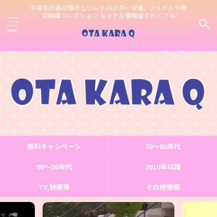
中高年の為の懐かしいレトロスター女優、アイドルや熟
女動画コレクション エッチな情報盛りだくさん
無料キャンペーン
70〜80年代
90～00年代
2010年以降
TV,映画等
その他情報